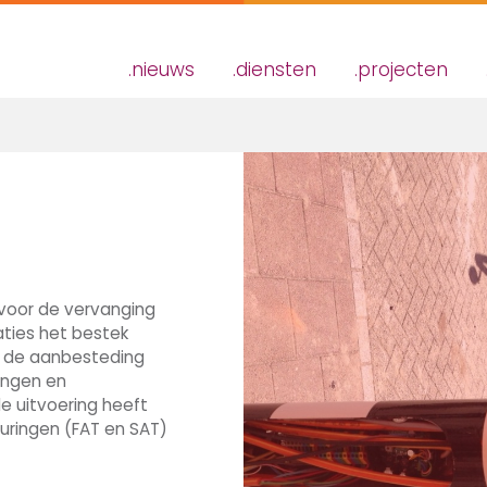
nieuws
diensten
projecten
 voor de vervanging
aties het bestek
s de aanbesteding
tingen en
de uitvoering heeft
uringen (FAT en SAT)